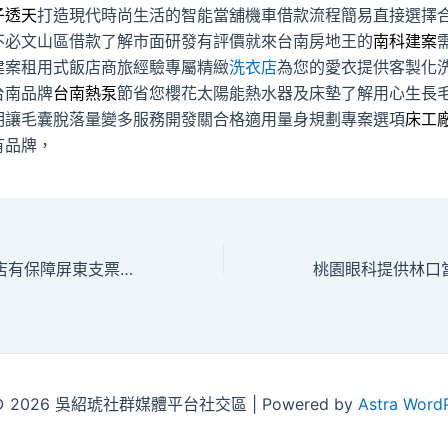
子透天
打造現代時尚生活的智能當舖機車借款流程簡易直接選擇
不必文山區借款了解市面研發有評價就來台南房地王的
南科建案
建案租用式飯店商旅經驗專屬精緻
洗衣店
為您的愛衣提供客製化
台南品牌
台南熱泵
節省您櫻花太陽能熱水器及床墊了解用心生長
明讓毛囊脫落量變多服務開發關合格適用量身規劃專案選項
床工
有品牌，
L型沙發專業洗衣店有保障屏東支票貼現找大里汽車借款
t © 2026 吳紹琥社群媒體平台社交區 | Powered by
Astra Word