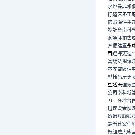
求也是非常
打造
床墊工
依照條件主
設計台南科
餐選擇預售
方便建置
永
用
選擇更適
當舖法規讓
案安南區住
型樣品屋更
豆透天
強效
公司南科新
刀，在地台
迅速資金快
透過互聯網
最新建案住
轉經驗大廠