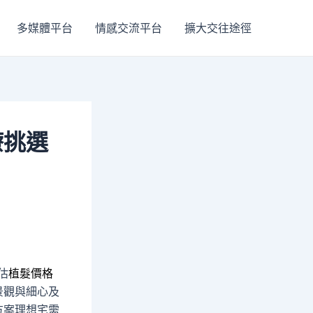
多媒體平台
情感交流平台
擴大交往途徑
療挑選
估
植髮價格
景觀與細心及
方案理想宅需