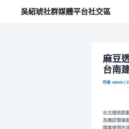
跳
吳紹琥社群媒體平台社交區
至
主
要
內
容
麻豆
台南
作者:
admin
/
2
台北健檢肌動減
及確認需植
建案使用在