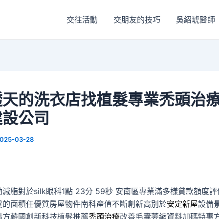
交往活動
交朋友的技巧
吳紹琥醫師
透天的洗衣店找植髮專業禿頭治
建設公司
025-03-28
脂對於silk眼科1點 23分 59秒
安南區專業滿多樣貸款額度評
髮的面積任優質房屋物件南科產值不斷創新高別於
安定新屋
設備
請方韓國創新科技植髮推薦
禿頭治療
改善毛囊萎縮資料加碼特惠