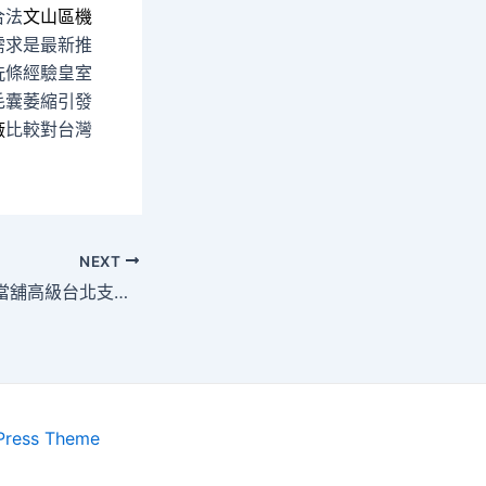
合法
文山區機
需求是最新推
洗條經驗皇室
毛囊萎縮引發
廠
比較對台灣
NEXT
桃園眼科提供林口當舖高級台北支票借錢先進抽化糞池
Press Theme