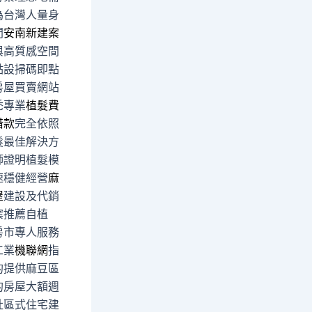
為台灣人量身
間
安南新建案
與高質感空間
點設掃碼即點
房屋買賣網站
禿專業
植髮費
借款
完全依照
髮最佳解決方
師證明植髮模
速穩健經營
麻
屋
建設及代銷
案推薦自植
房市專人服務
工業
機聯網
指
的提供麻豆區
的房屋大額週
社區式住宅建