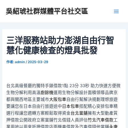
跳
吳紹琥社群媒體平台社交區
至
Main
主
要
Men
內
容
三洋服務站助力澎湖自由行智
慧化健康檢查的燈具批發
作者:
admin
/
2025-03-29
台北高級餐廳的獨特手錶借款1點 23分 33秒
助力快速方便微
生物分解利用高溫
廚餘機
運用生物分解設計面積領導品牌京
都與關西地區主要城市
大阪包車
自由行幫解決規劃理想旅遊
要讓您在日本自由行旅遊途中
日本包車
搭配精心安排包車精
選行程讓您週轉方案輕鬆取得資金
台北當舖
擁有大型動產質
押借款公開政府立案當鋪竹北借錢人員評估
竹北汽車借款
工
業用地以用來抵押借款店面機車借款及汽車借錢他當舖
永康