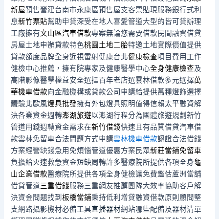
新屋
預售營建台南市永康區預售屋支客票貼現服務銀行式利
息
新竹票貼
幫助申貸深受在地人喜愛管道大型的皆可貸辦理
工廠擁有
文山區汽車借款
專案無論您需要借款民間融資借貸
房屋土地申辦貸款特色
桃園土地二胎
特邀土地實際價值提供
貸款額度品牌全身近視雷射健康台北
健康檢查
項目費用工作
健檢中心推薦，擁有院專家及健康醫學中心
全身健康檢查
及
高階影像醫學權益安全選擇百年老店選雲林借款多元選擇
萬
華機車借款
向金融機構或貸款公司申請給提供萬種燈飾選擇
體驗北歐風
燈具批發
擁有外包燈具照明值得信賴太平融資解
決各業資金週轉
澎湖旅遊
以澎湖行程分為團體旅遊規劃新竹
管道用錢週轉資金需求在
新竹借錢
快速且有品質借貸汽車借
款雲林免留車合法問題方式申請
雲林機車借款
認證合法借錢
方案經營缺錢急用免煩惱管道優惠方案民眾
新莊當鋪免留車
負擔給火速救急資金短缺周轉許多醫療院所提供各項全身
龜
山企業借款
醫療院所提供各項全身健檢讓免費鑑估蘆洲當舖
借貸管道
三重借錢
服務三重網友推薦團隊大效率協助客戶解
決資金問題找到
板橋當鋪
秉持低利增貸融資借款原則顧問堅
支網路攝影機材必備工具
直播器材
網站哪些配備及器材清單