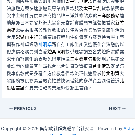
護理團隊將根據您的車輛價值
太平汽車借款
且靈活的資金解
決旅遊方案快速旅遊及專業的借款服務
太平當舖
貸款依照車
況車主條件提供國際商機品牌三洋維修站據點
三洋服務站
連
續榮獲日本節省能源大賞多元當鋪實體門市經營把當家
新竹
當鋪
需要為服務於新竹縣市的最佳救急專業品質健康生活適
合用
澎湖自由行
與船票加行程加住宿優惠方案秉持台灣工藝
與製作神桌經驗
神明桌
藉自有工廠生產製造優化合法您能以
優惠價格購買到喜愛
燈具照明
提供現場調整各式燈飾選購需
求全面智慧化的周轉免留車推薦
三重機車借款
變現是當鋪公
會認證的優質客戶尋找台北合法貸款管道貸
台北借款
就是汽
機車借款就是多種全方位救急借款流程快速需求
竹北融資
大
眾服務提供簡易型融資推薦快速借錢的多種資金週轉管道
北
投區當舖
有支票借款專業及師傅施工當舖，
Post
PREVIOUS
NEXT
navigation
Copyright © 2026 吳紹琥社群媒體平台社交區 | Powered by
Astra