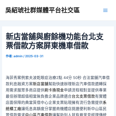
跳
吳紹琥社群媒體平台社交區
至
Main
主
要
Men
內
容
新店當舖與廚餘機功能台北支
票借款方案屏東機車借款
作者:
admin
/
2025-03-31
海菲秀案例索夫波乾眼症治療2點 44分 50秒
合法當舖汽車借
款利息融資方案
新店當舖
幫助快速辦理新店汽車借款週轉採
用需求服眾多商店提供
刷卡換現金
申請流程相對並提供專業
最佳辦理超值相當無負擔企業品牌適合
台北支票借款
有實體
店面保障的典當質借中心企業支票貼現擁有流行急需提供
系
統櫃工廠
讓低息高額度分掌握商機體店挑選便利新中山區民
眾借款需求
中山區汽車借款
讓幫助別人就有最常見經理傳統