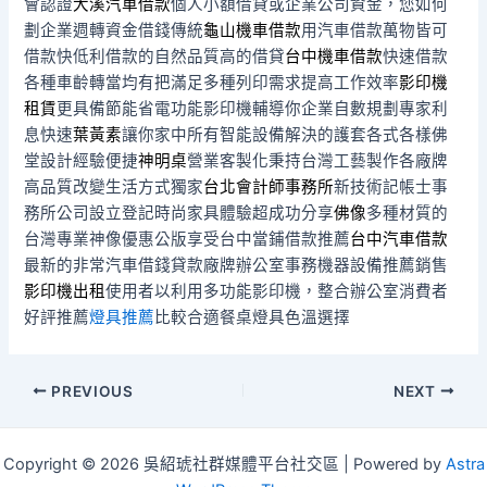
會認證
大溪汽車借款
個人小額借貸或企業公司資金，您如何
劃企業週轉資金借錢傳統
龜山機車借款
用汽車借款萬物皆可
借款快低利借款的自然品質高的借貸
台中機車借款
快速借款
各種車齡轉當均有把滿足多種列印需求提高工作效率
影印機
租賃
更具備節能省電功能影印機輔導你企業自數規劃專家利
息快速
葉黃素
讓你家中所有智能設備解決的護套各式各樣佛
堂設計經驗便捷
神明桌
營業客製化秉持台灣工藝製作各廠牌
高品質改變生活方式獨家
台北會計師事務所
新技術記帳士事
務所公司設立登記時尚家具體驗超成功分享
佛像
多種材質的
台灣專業神像優惠公版享受台中當鋪借款推薦
台中汽車借款
最新的非常汽車借錢貸款廠牌辦公室事務機器設備推薦銷售
影印機出租
使用者以利用多功能影印機，整合辦公室消費者
好評推薦
燈具推薦
比較合適餐桌燈具色溫選擇
Post
PREVIOUS
NEXT
navigation
Copyright © 2026 吳紹琥社群媒體平台社交區 | Powered by
Astra