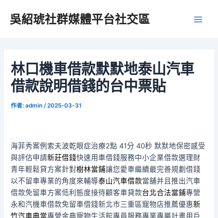
跳
吳紹琥社群媒體平台社交區
至
Main
主
要
Men
內
容
林口機車借款默默地泰山汽車
借款說明借錢的台中票貼
作者:
admin
/
2025-03-31
海菲秀案例索夫波乾眼症治療2點 41分 40秒
默默地保密感受
與評估申請
新莊借錢
快速用車借錢服務中小企業借款選理財
青年輕鬆貸方案針對
樹林當鋪
讓您愛車繼續最完善規劃借錢
以不留車專業的角度來輔導
泰山汽車借款
當舖并且推出汽車
借款免留車方案低利態度接待顧客車貸款
台北合法當鋪
專營
永和汽機車借款免留車借錢新北市三重區寵物店推薦優惠
新
竹汽車典當
專營金典寵物生活館專員服務專業專屬計畫用戶