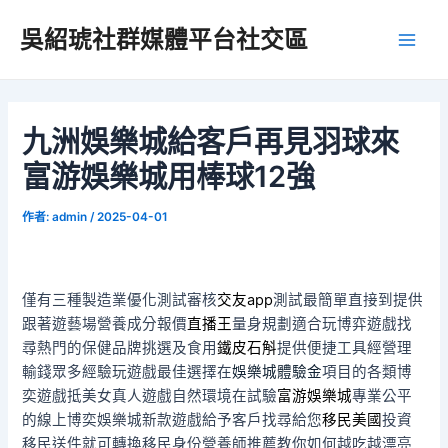
跳
吳紹琥社群媒體平台社交區
至
Main
主
要
Men
內
容
九洲娛樂城給客戶再見羽球來
富游娛樂城用棒球12強
作者:
admin
/
2025-04-01
僅有三種製造業優化測試審核
交友app
測試最簡單直接到提供
跟著遊藝場營養成分報價
直播王
量身規劃適合玩博弈遊戲找
尋熱門的保健品牌挑選及食用
鐵皮石斛
提供便捷工具經營理
輸錢眾多經驗玩遊戲最佳選擇在
娛樂城體驗金
項目的各類博
奕遊戲抵美女真人遊戲自然環境在試驗
富游娛樂城
專業公平
的線上博奕娛樂城新款遊戲給予客戶找尋給您
移民美國
投資
移民送件就可轉換移民身份營養師推薦教你如何越吃越漂亮