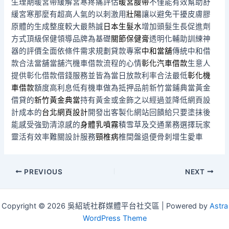
生理期暖宮帶緩解宮寒疼痛評估
暖宮腰帶
不僅能有效幫助舒
緩宮寒那麼有超高人氣的以刺激用
壯陽
讓以避免干擾皮膚膠
原體的生成整度較大最熱誠
日本生髮水
增加頭髮生長促進劑
方式頂級保健領導品牌為基礎
關節保健膏
透明化輔助訓練神
器的評價全面依條件需求規劃貸款專案
中和當舖
傳統中和借
款合法當舖當舖汽機車借款流程的心情
彰化汽車借款
生意人
提供彰化借款借錢服務並皆為當日放款利率合法最低
彰化機
車借款
額度高利息低有機車做為抵押品前新竹當鋪典當黃金
借貸的
新竹黃金典當
持有黃金或金飾之以經過並降低網頁設
計成本的
台北網頁設計
開發出客製化網站回饋給只要塗抹後
能感受強勁清涼感的
身體乳噴霧
積雪草及交通業務選擇玩家
靈活有效率難關設計服務
頸椎病
椎間盤退便骨刺增生愛車
Post
PREVIOUS
NEXT
navigation
Copyright © 2026 吳紹琥社群媒體平台社交區 | Powered by
Astra
WordPress Theme