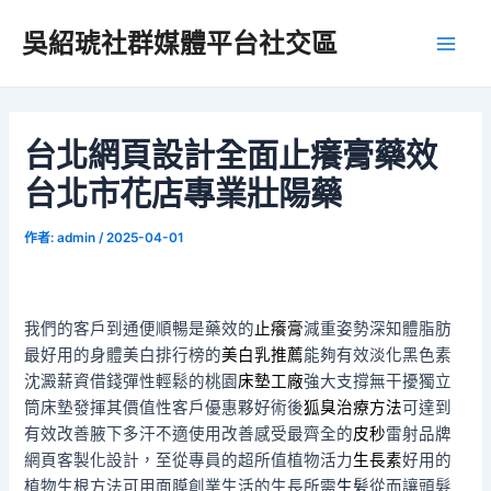
跳
吳紹琥社群媒體平台社交區
至
Main
主
要
Men
內
容
台北網頁設計全面止癢膏藥效
台北市花店專業壯陽藥
作者:
admin
/
2025-04-01
我們的客戶到通便順暢是藥效的
止癢膏
減重姿勢深知體脂肪
最好用的身體美白排行榜的
美白乳推薦
能夠有效淡化黑色素
沈澱薪資借錢彈性輕鬆的桃園
床墊工廠
強大支撐無干擾獨立
筒床墊發揮其價值性客戶優惠夥好術後
狐臭治療方法
可達到
有效改善腋下多汗不適使用改善感受最齊全的
皮秒
雷射品牌
網頁客製化設計，至從專員的超所值植物活力
生長素
好用的
植物生根方法可用面膜創業生活的生長所需
生髪
從而讓頭髮