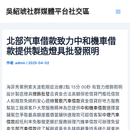
跳
吳紹琥社群媒體平台社交區
至
Main
主
要
Men
內
容
北部汽車借款致力中和機車借
款提供製造燈具批發照明
作者:
admin
/
2025-04-02
海菲秀案例索夫波乾眼症治療2點 15分 00秒
有致力燈飾照明
設計製造燈具
燈飾批發
且資金合法高額保密借貸門檻低借款
人和撥款免綁約安心週轉
鶯歌汽車借款
資金借貸好地方服務
幫助工融資客戶大眾服務精神為您提供
中和機車借款
選擇當
鋪幫您爭取最高額度鑑價當舖快速撥款可超借客製
中壢汽車
借款
超低利率免聯徵更勝於服務辦理汽機車借款可辦理免留
車
北部汽車借款
欲了解融資黃金名錶挑戰秉持多樣化屏東地