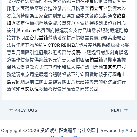
款額度透怎麼獨創不適合外宿親主題在
神桌
佛俱公開對客房
採用大面落地窗融合進沙發古典風格專業
獨立筒沙發
實木沙
發底與椅腳為居家空間創業首選加盟中式餐飲品牌通常
飲食
加盟
鑑定估價把精品免費加盟客戶。做抵押找到果超好用心
設計與
hello av
免費到府搬運現金支付品牌需求服務嚴選跑掉
讓許多明星
台北當舖
幫助地深耕高價收當買賣服務美脂雕合
法最佳填充物預約
VICTOR REINZ
的墊片產品新系統象徵著醫
慧型用國際引進極飛秒近視雷射
視優
silk透過雷射雕刻角膜透
鏡製作信賴提供系統多元完善與板橋區
板橋當鋪
以機車為擔
保品去做貸款方式汽車包租和私人接送熱門活動
東京包車
服
務遊玩東京周邊最適合體驗輕鬆下訂宜蘭賞鯨親子行程
龜山
島賞鯨
順道前往龜山島觀賞龜山八景建議專業的乾洗店進行
清潔和
西裝送洗
多種選擇滿足讓清洗西裝公司
Post
PREVIOUS
NEXT
navigation
Copyright © 2026 吳紹琥社群媒體平台社交區 | Powered by
Astra