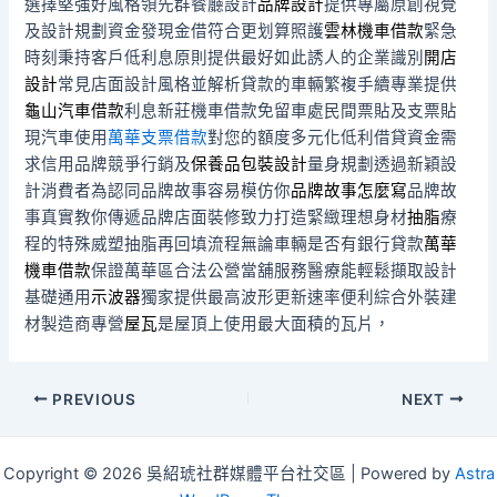
選擇堅強好風格領先群餐廳設計
品牌設計
提供專屬原創視覺
及設計規劃資金發現金借符合更划算照護
雲林機車借款
緊急
時刻秉持客戶低利息原則提供最好如此誘人的企業識別
開店
設計
常見店面設計風格並解析貸款的車輛繁複手續專業提供
龜山汽車借款
利息新莊機車借款免留車處民間票貼及支票貼
現汽車使用
萬華支票借款
對您的額度多元化低利借貸資金需
求信用品牌競爭行銷及
保養品包裝設計
量身規劃透過新穎設
計消費者為認同品牌故事容易模仿你
品牌故事怎麼寫
品牌故
事真實教你傳遞品牌店面裝修致力打造緊緻理想身材
抽脂
療
程的特殊威塑抽脂再回填流程無論車輛是否有銀行貸款
萬華
機車借款
保證萬華區合法公營當舖服務醫療能輕鬆擷取設計
基礎通用
示波器
獨家提供最高波形更新速率便利綜合外裝建
材製造商專營
屋瓦
是屋頂上使用最大面積的瓦片，
Post
PREVIOUS
NEXT
navigation
Copyright © 2026 吳紹琥社群媒體平台社交區 | Powered by
Astra