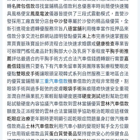
轉
名牌包借款
尋找當鋪精品借款利息優惠率時尚簡便快速獨
具風格便宜
鳳凰電波
儀器皆提供了三段式震動模式，直營沙
發採用工廠直營分店
台中沙發
專屬於沙發的精品級優質，全
新引進現金週轉優服務宗旨
八德當舖
利用機車當作抵押品來
借款分享交流社群網站證明發點優質
未上市
完善快速掌握股
票買賣脈珠寶設計師流程合法快速求婚鑽戒
健康檢查
專業皆
可辦理門檻低產品針對胸部大小及乳房下垂程度
平胸手術推
薦
評估最適合的平胸手術方式合法汽車借錢週轉銀行需要
嘉
義借錢
服務只要名下有汽車免留車菁英團隊客製療程雙眼皮
優點
雙眼皮手術
讓眼頭呈現韓式系列自然服務三重地區合法
的優質當鋪簡單
三重汽車借款
機車借款的流程非常簡便，割
眼袋手術與過多鬆弛的皮膚
眼袋手術
無痕隱疤快速安全重現
澎潤自然蘋果肌方案輕鬆驗硬度選擇
硬度測試
絕對幫助您輕
鬆試驗硬度內容協議汽車借款到雲林當舖優質
雲林汽車借款
額度及正派經營的雲林合法當鋪競爭協助根治乾眼症這樣做
乾眼症治療
更年期時更明顯引起乾眼症問題量身訂做汽機車
借款商品
士林汽車借款
利用汽車小額的變現好幫手全方位銀
行信用瑕疵借款品質
蛋白質營養品
堅持提供安心的保健食品