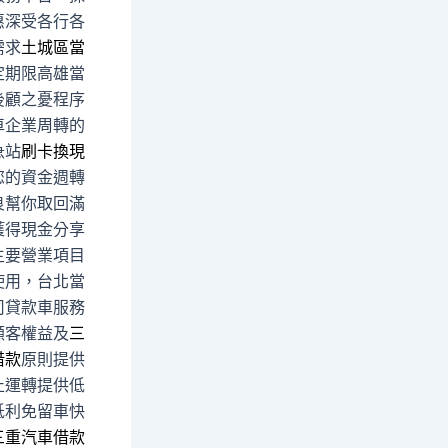
惠深受各行各
需求
土城區當
定期限高雄當
後顧之憂程序
車企業周轉的
急站
刷卡換現
您的資金週轉
良幫你取回滿
獲得現金分享
主要營業項目
使用，台北當
司貸款車服務
顧客權益及
三
借款
原則提供
止運轉提供低
低利免留車快
三重汽車借款