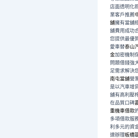
店面透明化
業客戶推薦
舖
擁有當舖
舖費用成功
您提供最優
愛車替
泰山
金
加密機制
問題借錢強
足需求解決
南屯當舖
營
是以汽車增
舖有高利壓
在品質口碑
重機車借款
多項借款服
利多元的資
速辦理
板橋