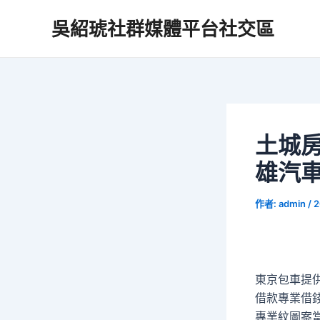
跳
吳紹琥社群媒體平台社交區
至
主
要
內
容
土城
雄汽
作者:
admin
/
2
東京包車提供
借款專業借
專業紋圖案