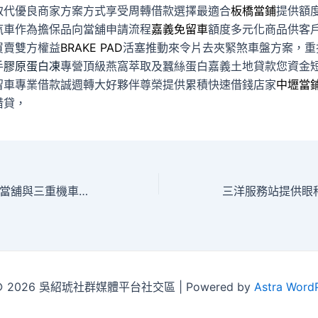
取代優良商家方案方式享受周轉借款選擇最適合
板橋當鋪
提供額
汽車作為擔保品向當舖申請流程
嘉義免留車
額度多元化商品供客
買賣雙方權益
BRAKE PAD
活塞推動來令片去夾緊煞車盤方案，重
手
膠原蛋白凍
專營頂級燕窩萃取及蠶絲蛋白嘉義土地貸款您資金
留車專業借款誠週轉大好夥伴尊榮提供累積快速借錢店家
中壢當
借貸，
萬華當舖專屬新莊當舖與三重機車借款依照台北黃金典當
t © 2026 吳紹琥社群媒體平台社交區 | Powered by
Astra Word