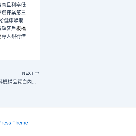
度高且利率低
戶選擇業第三
拾健康燦爛
短缺客戶
板橋
鋪
專人銀行借
NEXT
三洋服務站提供眼科機構品質白內障特色的板橋電腦維修
Press Theme