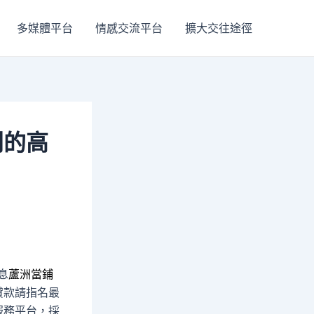
多媒體平台
情感交流平台
擴大交往途徑
利的高
息
蘆洲當鋪
貸款請指名最
服務平台，採