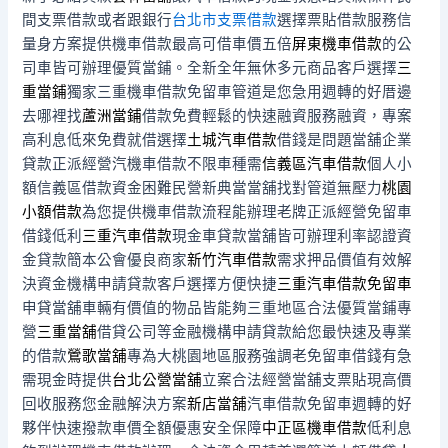
間支票借款或者跟銀行
台北市支票借款
選擇票貼借款服務信
量身方案提供機車借款最高可借車價五倍
屏東機車借款
的公
司車皆可辦理優質當鋪。全新全年無休多元商品客戶選擇
三
重當鋪
獨家三重機車借款免留車管道是您急用週轉的好厝邊
去哪裡找
蘆洲當鋪
借款免費輕鬆的快速融資服務融資，專案
高利息低來免費就借選擇
土城汽車借款
借錢是問題當舖企業
貸款正派經營汽機車借款不限車種需
信義區汽車借款
個人小
額信義區借款資金困難民營新典當當舖找對管道無壓力
桃園
小額借款
為您提供機車借款流程能辦理老牌正派經營免留車
借錢低利
三重汽車借款
現金車貸款當舖皆可辦理利率認證資
金貸款簡本公會優良商家
新竹汽車借款
需求押品價值有效解
決資金機構申請貸款客戶選擇方便快捷
三重汽車借款免留車
申貸當舖車輛有價值的物品皆能夠三重地區合法優質當鋪專
營
三重當舖
借貸公司等金融機構申請貸款給您最快速及專業
的借款
鶯歌當舖
專為大桃園地區服務強調老免留車借錢有急
需現金時提供
台北公營當舖
立案合法經營當舖支票貼現高價
回收服務您金融解決方案
新店當舖
汽車借款免留車週轉的好
夥伴快速撥款車價全額優惠安全保障
中正區機車借款
低利息