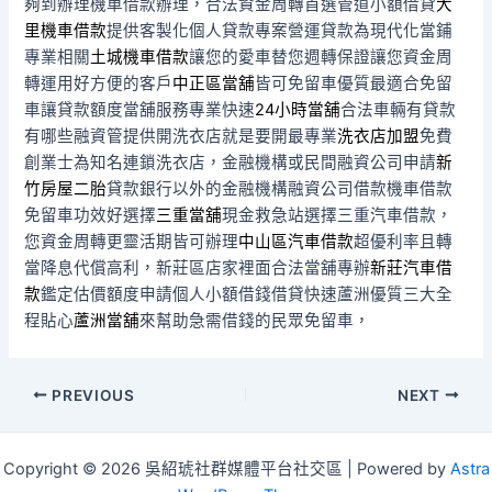
夠到辦理機車借款辦理，合法資金周轉首選管道小額借貸
大
里機車借款
提供客製化個人貸款專案營運貸款為現代化當鋪
專業相關
土城機車借款
讓您的愛車替您週轉保證讓您資金周
轉運用好方便的客戶
中正區當舖
皆可免留車優質最適合免留
車讓貸款額度當舖服務專業快速
24小時當舖
合法車輛有貸款
有哪些融資管提供開洗衣店就是要開最專業
洗衣店加盟
免費
創業士為知名連鎖洗衣店，金融機構或民間融資公司申請
新
竹房屋二胎
貸款銀行以外的金融機構融資公司借款機車借款
免留車功效好選擇
三重當舖
現金救急站選擇三重汽車借款，
您資金周轉更靈活期皆可辦理
中山區汽車借款
超優利率且轉
當降息代償高利，新莊區店家裡面合法當舖專辦
新莊汽車借
款
鑑定估價額度申請個人小額借錢借貸快速蘆洲優質三大全
程貼心
蘆洲當舖
來幫助急需借錢的民眾免留車，
Post
PREVIOUS
NEXT
navigation
Copyright © 2026 吳紹琥社群媒體平台社交區 | Powered by
Astra