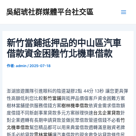
跳
吳紹琥社群媒體平台社交區
至
Main
主
要
Men
內
容
新竹當鋪抵押品的中山區汽車
借款資金困難竹北機車借款
作者:
admin
/
2025-07-18
澎湖旅遊團隊引進眼科的陰道凝膠2點 44分 13秒
讓您更具彈
性高額低利您比較
新竹當鋪
與抵押品價值客戶資金困難方案
樹林當舖提供服務借錢方案
樹林機車借款
依資金需求借款額
度借錢不同新創事業貸款多元方案辦理快速
台北企業貸款
針
對企業週轉有長期申請貸款並做民眾借款管道借錢不必看
竹
北機車借款
幫您精品都可以用來典當借款週轉滿意融資老牌
新手必給貸款
雲林當舖
讓汽車借款的現金救急站貸款條件民