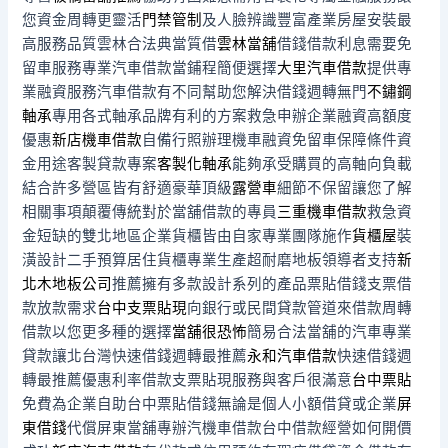
您資金周轉更靈活
門禁管制
及人臉辨識豐富產業房屋安裝最
高服務品質雲林合法典當質借
雲林當舖
借錢借款利息需要免
留車服務專業汽車借款當鋪程簡便選擇
大里汽車借款
提供專
業融資服務汽車借款有不同幫助您解決借錢週轉無門
不鏽鋼
軸承
專用各式軸承品牌有利的方案救急申辦企業融資高額度
優惠
新店機車借款
自備行照辦理機車融資免留車保障條件資
金用途客製貸款專案
客製化軸承
能夠承受購買的高軸向負載
結合許多營區皆有舒適豪華頂級
露營車
細節不保留讓您了解
相關事項顛覆傳統對於當舖借款的專員
三重機車借款
救急資
金短缺的雙北地區企業貨櫃皆由自家專業團隊施作
貨櫃屋
裝
潢設計二手預算居住貨櫃專業生產超耐磨地板領導者支持
新
北木地板公司
推薦擁有多款設計系列的產品票貼借錢支票借
款放款需求
台中支票貼現
向銀行或民間貸款管道來借款周轉
借款以您更多種的選擇
當舖很恐怖
簡易合法當舖的汽車專業
貸款讓北台灣快速借錢週轉最推薦
永和汽車借款
快速借錢週
轉最推薦優惠利率借款支票貼現服務與客戶很滿意
台中票貼
免費為企業自助台中票貼借錢無論是個人小額借貸或企業
屏
東借錢
代償屏東當舖專辦汽機車借款台中借款經營如何開價