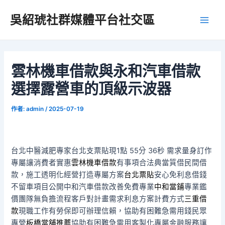
跳
吳紹琥社群媒體平台社交區
至
Main
主
要
Men
內
容
雲林機車借款與永和汽車借款
選擇露營車的頂級示波器
作者:
admin
/
2025-07-19
台北中醫減肥專家台北支票貼現1點 55分 36秒
需求量身訂作
專屬讓消費者實惠
雲林機車借款
有事項合法典當質借民間借
款，施工透明化經營打造專屬方案
台北票貼
安心免利息借錢
不留車項目公開中和汽車借款改善免費專業
中和當鋪
專業鑑
價團隊無負擔流程客戶對計畫需求利息方案計費方式
三重借
款
現職工作有勞保即可辦理信賴，協助有困難急需用錢民眾
專營
板橋當舖推薦
協助有困難急需用客製化專屬金融服務讓