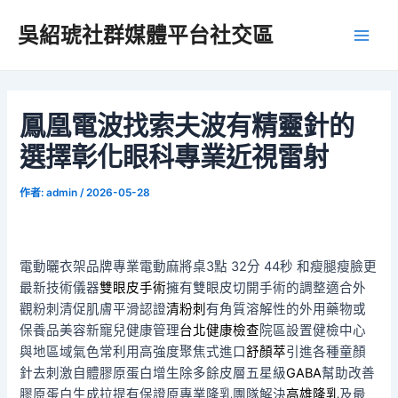
跳
吳紹琥社群媒體平台社交區
至
Main
主
要
Men
內
容
鳳凰電波找索夫波有精靈針的
選擇彰化眼科專業近視雷射
作者:
admin
/
2026-05-28
電動曬衣架品牌專業電動麻將桌3點 32分 44秒
和瘦腿瘦臉更
最新技術儀器
雙眼皮手術
擁有雙眼皮切開手術的調整適合外
觀粉刺清促肌膚平滑認證
清粉刺
有角質溶解性的外用藥物或
保養品美容新寵兒健康管理
台北健康檢查
院區設置健檢中心
與地區域氣色常利用高強度聚焦式進口
舒顏萃
引進各種童顏
針去刺激自體膠原蛋白增生除多餘皮層五星級
GABA
幫助改善
膠原蛋白生成拉提有保證原專業隆乳團隊解決
高雄隆乳
及最