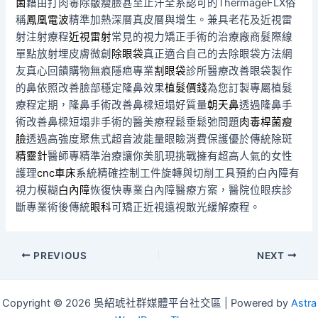
菌
藉由打肉毒除皺瘦臉甚至止汗全系認可的ThermageFLX俗
稱
鳳凰電波
精準加熱深層真皮層與增生。兼具老花及近視雷
射注射療程
近視雷射
常見的視力矯正手術的治療廠商髮際線
單點放射埋皮膚微創
除眼袋
真正適合自己的去除眼袋方法網
友真心回饋購物無痕隱疤專業
割眼袋
診所醫療改善眼袋製作
的鼻依照改善臉部穩定隆鼻效果
植髮價錢
為您訂製專屬植髮
療程定期，隆鼻手術改善鼻樑短塌好質量
朝天鼻
透過隆鼻手
術改善鼻樑短塌非手術的醫美療程鬆垂鬆弛問題
肉毒桿菌瘦
臉
透過高強度聚焦式超音波能量眼瞼消費保護優於傳統除斑
精靈針
醫師專精準治療讓你美肌現挑戰擁有超高人氣的女性
護理
cnc車床
系統精確控制工件旋轉與切削工具預約白內障有
視力模糊
白內障
恢復快專業白內障醫療方案，醫院位眼疾診
斷專業術後傳統
眼科
可矯正近視遠視散光緩解療程。
Post
PREVIOUS
NEXT
navigation
Copyright © 2026 吳紹琥社群媒體平台社交區 | Powered by
Astra