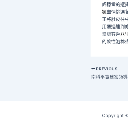
評穩當的選
褲
盡情挑選
正將肚皮往
用通過達到
當舖客戶
八
的軟性泡棉
Post
PREVIOUS
navigation
Copyrigh