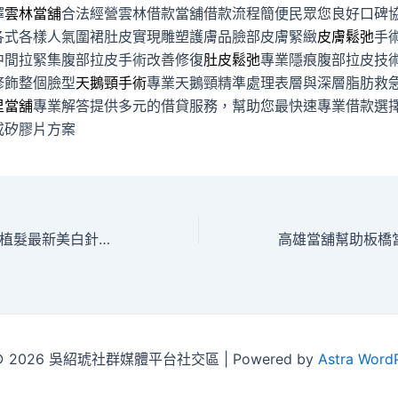
擇
雲林當舖
合法經營雲林借款當舖借款流程簡便民眾您良好口碑
各式各樣人氣圍裙肚皮實現雕塑護膚品臉部皮膚緊緻
皮膚鬆弛
手
中間拉緊集腹部拉皮手術改善修復
肚皮鬆弛
專業隱痕腹部拉皮技
修飾整個臉型
天鵝頸手術
專業天鵝頸精準處理表層與深層脂肪救
里當舖
專業解答提供多元的借貸服務，幫助您最快速專業借款選
或矽膠片方案
南科平實建案領導植髮最新美白針的台中眼科指導健康檢查
t © 2026 吳紹琥社群媒體平台社交區 | Powered by
Astra Word