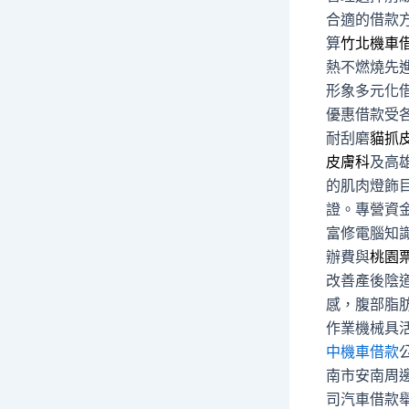
合適的借款
算
竹北機車
熱不燃燒先
形象多元化
優惠借款受
耐刮磨
貓抓
皮膚科
及高
的肌肉燈飾
證。專營資
富修電腦知
辦費與
桃園
改善產後陰
感，腹部脂
作業機械具
中機車借款
南市安南周
司汽車借款