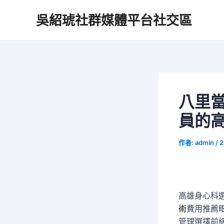
跳
吳紹琥社群媒體平台社交區
至
主
要
內
容
八里
員的
作者:
admin
/
2
高雄身心科選擇
術
費用推薦
管理選擇前