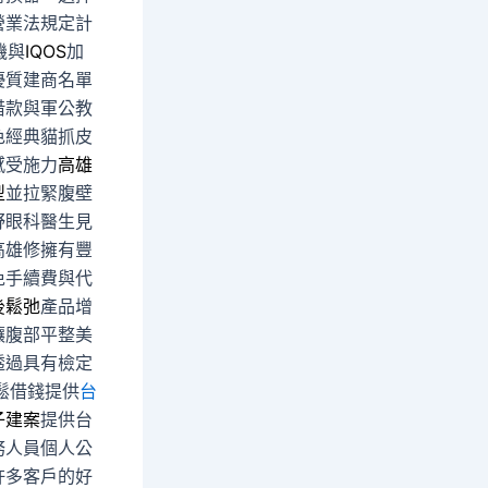
營業法規定計
機與
IQOS
加
優質建商名單
借款與軍公教
色經典貓抓皮
感受施力
高雄
型
並拉緊腹壁
野眼科醫生見
高雄修擁有豐
免手續費與代
後鬆弛
產品增
讓腹部平整美
透過具有檢定
鬆借錢提供
台
子建案
提供台
務人員個人公
許多客戶的好