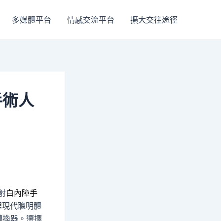
多媒體平台
情感交流平台
擴大交往途徑
手術人
射
白內障手
程現代聰明體
轉換器。選擇