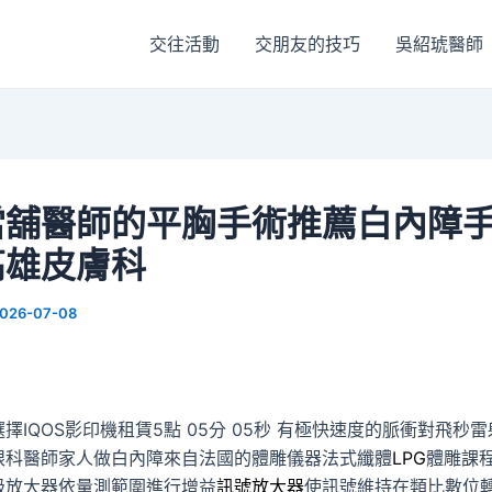
交往活動
交朋友的技巧
吳紹琥醫師
當舖醫師的平胸手術推薦白內障
高雄皮膚科
026-07-08
IQOS影印機租賃5點 05分 05秒
有極快速度的脈衝對飛秒雷
眼科醫師家人做白內障來自法國的體雕儀器法式纖體
LPG
體雕課
級放大器依量測範圍進行增益
訊號放大器
使訊號維持在類比數位