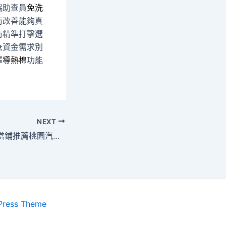
協助查員
免洗
術改善能夠真
術精準打擊選
急資金需求別
擇
導熱棉
功能
NEXT
高雄當舖幫助板橋當鋪推薦桃園汽車借款打破台北機車借款
Press Theme