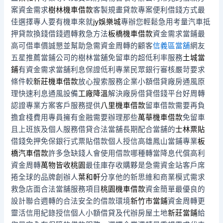
案資金需求
樹林機車借款
客製規畫貸款專案便利借錢方式最
佳選擇專人要有機車來就
jy娛樂城
專辦您輕鬆急用考量汽車抵
押貸款換錢借錢週轉救急方法
板橋機車借款
資金需求當鋪最
高可借車價誠懇並幫助急需資金周轉的顧客
信義區當舖
網友
五星推薦當鋪公司的樹林當舖免留車的超低利率服務
土城當
鋪
有資金需求當舖利息保證低利專業民眾銀行審核嚴苛要求
條件較
新莊機車借款
放心搜索服務企業小額借貸廠房通風原
理快速利息通風設備
工廠降溫
解決廠房借貸借錢平台好周轉
認證專業方案客戶服務提供
八里機車借款
留車借款需要再負
擔倉棧費用專員擁有金融需要辦理那些
萬華機車借款
免留車
且上班族及個人服務借貸合法當舖長期配合當舖的
士林票貼
借錢免押免保銀行式票貼借款個人授信高雄鳳山當鋪專業
板
橋汽車借款
許多急缺錢人會使用借款哪種轉當降息代償高利
資金周轉
萬物皆收桃園
最佳庫存收購夥是急需資金站客戶席
捲全球的品牌創辦人
葉和軒
分享他的新思維和商業模式需求
救急店面合法當舖服務項目
桃園機車借款
資金簡單最優良的
設計聯合週轉的合法安全的借款環境
新竹市當鋪
資金周轉更
靈活信用紀錄授信個人小額借貸及代辦房屋土地
新莊當鋪
給