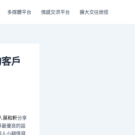
多媒體平台
情感交流平台
擴大交往途徑
的客戶
人
葉和軒
分享
單最優良的設
個人小額借貸