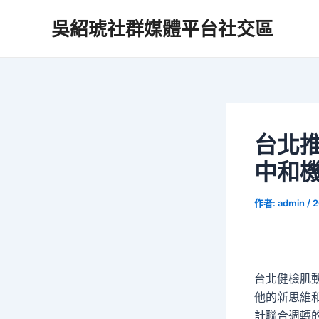
跳
吳紹琥社群媒體平台社交區
至
主
要
內
容
台北
中和
作者:
admin
/
2
台北健檢肌動減
他的新思維
計聯合週轉