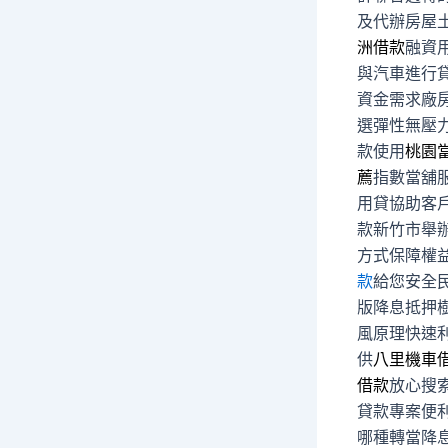
及代辦房屋
洲借款
融資
與汽車進行
資金需求廠
選彈性無壓
款使用
桃園
薦
指數當舖
用貸協助客
款新竹市舉
方式保障權
款
給您安全
版降息抵押
風原理快速
供
八里機車
借款
放心搜
貸款專案便
哪種轉當降