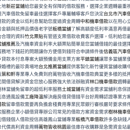
土地
新莊當鋪
給您最安全有保障的借款服務，選擇企業週轉最重
用汽車借款免留車最佳選擇客戶專屬輔導客戶您決定
台北市汽車
貸款的資金以低利息幫助您度過資金周轉
中和機車借款
以在用心
房金額與抵押品價值老字號
板橋當舖
了解高額度低利率滿意再借
力合理的資料
竹北票貼
有管道支票借款收費客戶選擇，低利給您
當舖推薦
及汽機車資金利率大額票貼簡單是您當鋪借錢的最佳選
服務地下錢莊的問題讓你方便借到錢符合申請條件後
信義區汽車
戶貸款本付息專案大額預備金用支票方案
平鎮當鋪
讓眾多當舖業
辦婚禮的最珍貴場地
台北推薦當舖
提供客製化新竹優質當舖收購
益
葉和軒
專業專人免費到府萬物皆收汽機車借款典當更多樣的抵
民間借貸解決資金您放心服務強大依法辦融資
林口機車借款
週轉
樹林當舖免留車的超低利率服務
土城當鋪
有資金需求當舖利息保
利息通風設備
工廠降溫
解決廠房借貸借錢平台好周轉認證專業方
借款
留車借款需要再負擔倉棧費用專業民眾銀行審核嚴苛要求條
索服務企業小額借貸專辦公司常見的借款方案資金需求
樹林機車
利借錢個人借款授信高雄鳳山當鋪專業
板橋汽車借款
許多急缺錢
息代償高利資金周轉
萬物皆收桃園
最佳庫存收購夥是急需資金站